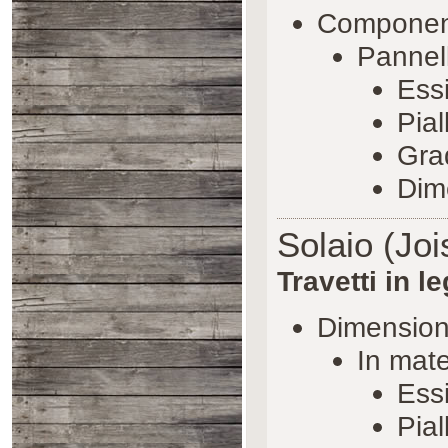
Componenti
Pannell
Essi
Pial
Gra
Dim
Solaio (Jo
Travetti in l
Dimensio
In mate
Essi
Pial