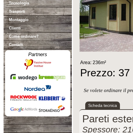
Tecnologia
Trasporti
Montaggio
Clienti
Come ordinare?
Contatti
Partners
Area: 236m²
Prezzo: 37 
Se volete ordinare il p
Scheda tecnica
Pareti este
Spessore: 2