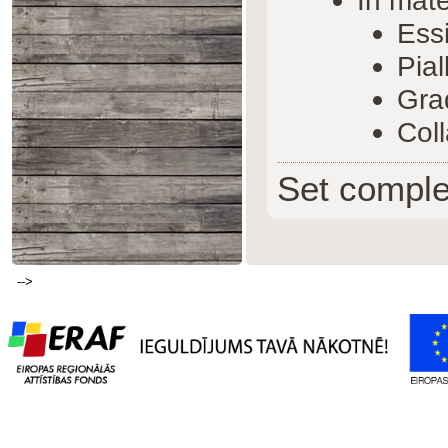
Essi
Pial
Gra
Col
Set complet
-->