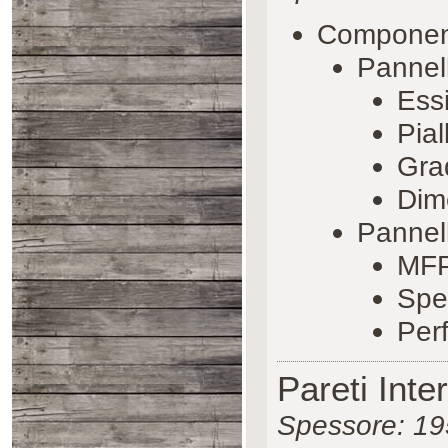
Componenti
Pannell
Essi
Pial
Gra
Dim
Pannell
MFP
Spe
Per
Pareti Inter
Spessore: 1