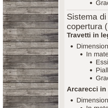
Gra
Sistema di 
copertura 
Travetti in l
Dimensio
In mate
Essi
Pial
Gra
Arcarecci in 
Dimensio
In mate